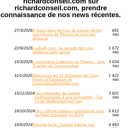
richardconseil.com sur
richardconseil.com, prendre
connaissance de nos news récentes.
27/3/2026
À Saint‑Jean‑de‑Luz, la grande pêche
681
aux trésors de Pâques en chocolat
hits
artisanal
22/9/2025
Ladhidh.com : le paradis des vins
1 672
pétillants sans alcool
hits
15/3/2025
L'Incroyable Collection de Pâques : Une
3 934
Toucher de Gourmandise
hits
11/1/2025
Découvrez les 11 Mélanges de Curry
1 421
Rares et Exotiques de
hits
Lesrecoltesdumonde.com
15/11/2024
Des ustensiles de cuisine
3 601
professionnels à prix compétitifs : Top
hits
10 de MeilleurduChef.com
16/10/2024
Des coffrets cadeaux gourmands pour
5 812
un Noël chocolaté en 2024
hits
16/6/2024
Recette facile : Salade fraîche aux
4 493