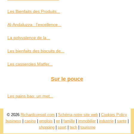
Les Bienfaits des Produits...
Al-Andaluzza : l'excellence...
La polyvalence de la...
Les bienfaits des biscuits de...
Les casseroles Matfer...
Sur le pouce
Les pains bao: un met...
© 2026
Richardconseil.com
|
Schéma notre site web
|
Cookies Policy
business
|
casino
|
emplois
|
en
|
famille
|
immobilier
|
industrie
|
sante
|
shopping
|
sport
|
tech
|
tourisme