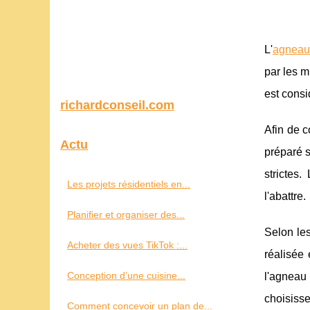
L'
agneau
par les 
est consi
richardconseil.com
Afin de c
Actu
préparé s
strictes
Les projets résidentiels en...
l'abattre.
Planifier et organiser des...
Selon le
Acheter des vues TikTok :...
réalisée
Conception d’une cuisine...
l'agneau
choisiss
Comment concevoir un plan de...