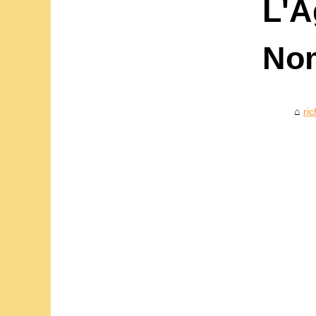
L'A
Nom
ri