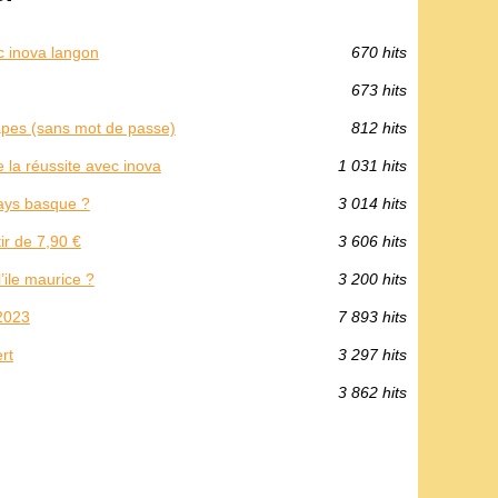
c inova langon
670 hits
673 hits
étapes (sans mot de passe)
812 hits
 la réussite avec inova
1 031 hits
ays basque ?
3 014 hits
ir de 7,90 €
3 606 hits
’ile maurice ?
3 200 hits
 2023
7 893 hits
rt
3 297 hits
3 862 hits