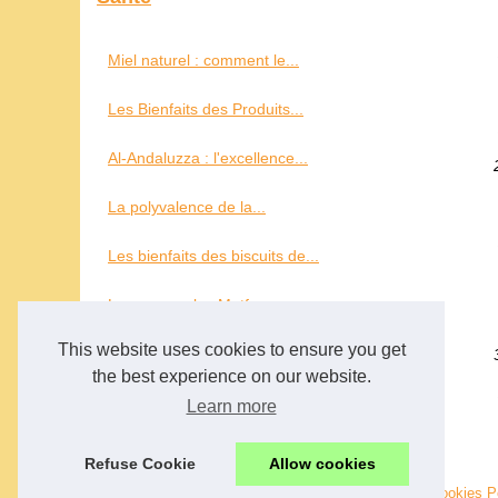
Miel naturel : comment le...
Les Bienfaits des Produits...
Al-Andaluzza : l'excellence...
La polyvalence de la...
Les bienfaits des biscuits de...
Les casseroles Matfer...
This website uses cookies to ensure you get
Sur le pouce
the best experience on our website.
Learn more
Les pains bao: un met...
Refuse Cookie
Allow cookies
© 2026
Richardconseil.com
|
Schéma notre site web
|
Cookies P