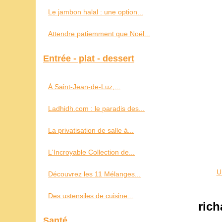
Le jambon halal : une option...
Attendre patiemment que Noël...
Entrée - plat - dessert
À Saint‑Jean‑de‑Luz,...
Ladhidh.com : le paradis des...
La privatisation de salle à...
L'Incroyable Collection de...
U
Découvrez les 11 Mélanges...
Des ustensiles de cuisine...
ric
Santé