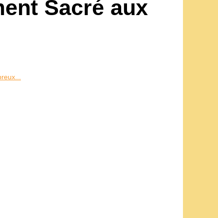
ment Sacré aux
reux...