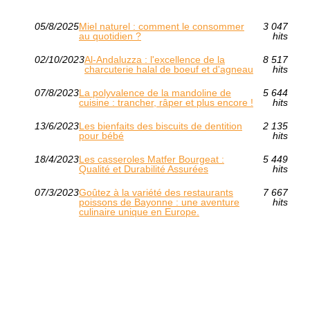
05/8/2025
Miel naturel : comment le consommer
3 047
au quotidien ?
hits
02/10/2023
Al-Andaluzza : l'excellence de la
8 517
charcuterie halal de boeuf et d'agneau
hits
07/8/2023
La polyvalence de la mandoline de
5 644
cuisine : trancher, râper et plus encore !
hits
13/6/2023
Les bienfaits des biscuits de dentition
2 135
pour bébé
hits
18/4/2023
Les casseroles Matfer Bourgeat :
5 449
Qualité et Durabilité Assurées
hits
07/3/2023
Goûtez à la variété des restaurants
7 667
poissons de Bayonne : une aventure
hits
culinaire unique en Europe.