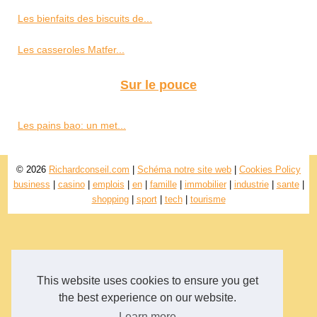
Les bienfaits des biscuits de...
Les casseroles Matfer...
Sur le pouce
Les pains bao: un met...
© 2026
Richardconseil.com
|
Schéma notre site web
|
Cookies Policy
business
|
casino
|
emplois
|
en
|
famille
|
immobilier
|
industrie
|
sante
|
shopping
|
sport
|
tech
|
tourisme
This website uses cookies to ensure you get
the best experience on our website.
Learn more