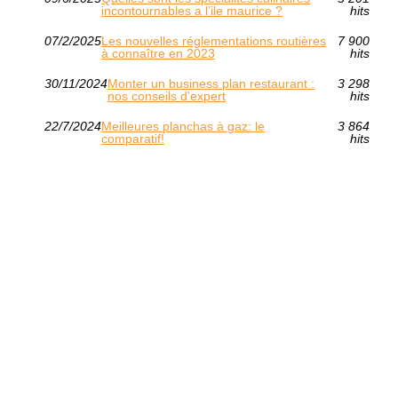
incontournables a l’ile maurice ?
hits
07/2/2025
Les nouvelles réglementations routières
7 900
à connaître en 2023
hits
30/11/2024
Monter un business plan restaurant​ :
3 298
nos conseils d'expert
hits
22/7/2024
Meilleures planchas à gaz: le
3 864
comparatif!
hits