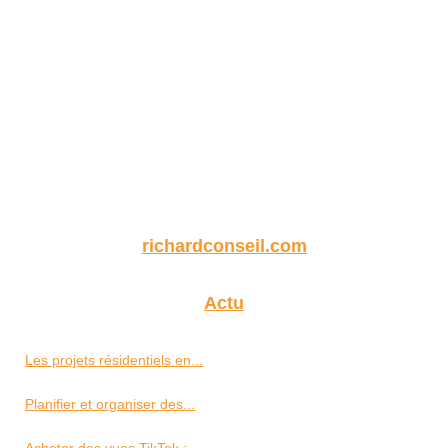
richardconseil.com
Actu
Les projets résidentiels en...
Planifier et organiser des...
Acheter des vues TikTok :...