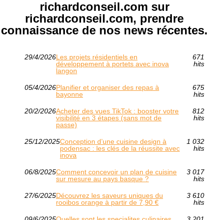
richardconseil.com sur
richardconseil.com, prendre
connaissance de nos news récentes.
29/4/2026
Les projets résidentiels en
671
développement à portets avec inova
hits
langon
05/4/2026
Planifier et organiser des repas à
675
bayonne
hits
20/2/2026
Acheter des vues TikTok : booster votre
812
visibilité en 3 étapes (sans mot de
hits
passe)
25/12/2025
Conception d’une cuisine design à
1 032
podensac : les clés de la réussite avec
hits
inova
06/8/2025
Comment concevoir un plan de cuisine
3 017
sur mesure au pays basque ?
hits
27/6/2025
Découvrez les saveurs uniques du
3 610
rooibos orange à partir de 7,90 €
hits
09/6/2025
Quelles sont les specialites culinaires
3 201