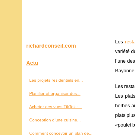
Les
rest
richardconseil.com
variété d
l’une des
Actu
Bayonne o
Les projets résidentiels en...
Les resta
Planifier et organiser des...
Les plat
herbes ar
Acheter des vues TikTok :...
plats plu
Conception d’une cuisine...
«poulet b
Comment concevoir un plan de...