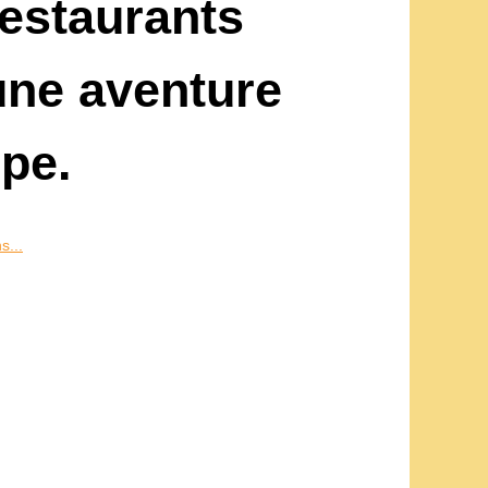
restaurants
une aventure
ope.
s...