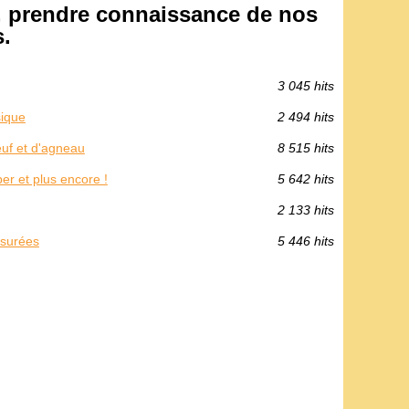
, prendre connaissance de nos
.
3 045 hits
sique
2 494 hits
euf et d'agneau
8 515 hits
er et plus encore !
5 642 hits
2 133 hits
ssurées
5 446 hits