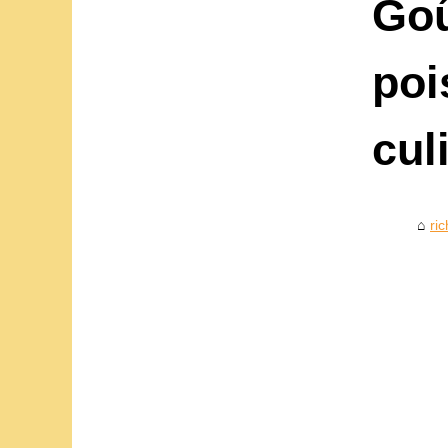
Goû
poi
cul
ri