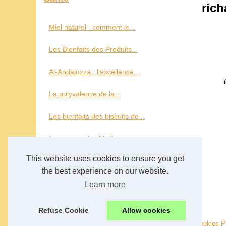
ric
Miel naturel : comment le...
Les Bienfaits des Produits...
Al-Andaluzza : l'excellence...
La polyvalence de la...
Les bienfaits des biscuits de...
Les casseroles Matfer...
This website uses cookies to ensure you get
Sur le pouce
the best experience on our website.
Learn more
Les pains bao: un met...
Refuse Cookie
Allow cookies
© 2026
Richardconseil.com
|
Schéma notre site web
|
Cookies P